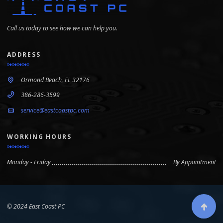
Call us today to see how we can help you.
ADDRESS
Ormond Beach, FL 32176
386-286-3599
service@eastcoastpc.com
WORKING HOURS
Monday - Friday
By Appointment
© 2024 East Coast PC
Scroll to