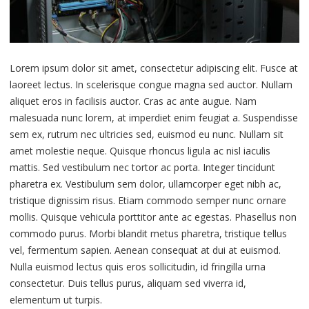
Lorem ipsum dolor sit amet, consectetur adipiscing elit. Fusce at
laoreet lectus. In scelerisque congue magna sed auctor. Nullam
aliquet eros in facilisis auctor. Cras ac ante augue. Nam
malesuada nunc lorem, at imperdiet enim feugiat a. Suspendisse
sem ex, rutrum nec ultricies sed, euismod eu nunc. Nullam sit
amet molestie neque. Quisque rhoncus ligula ac nisl iaculis
mattis. Sed vestibulum nec tortor ac porta. Integer tincidunt
pharetra ex. Vestibulum sem dolor, ullamcorper eget nibh ac,
tristique dignissim risus. Etiam commodo semper nunc ornare
mollis. Quisque vehicula porttitor ante ac egestas. Phasellus non
commodo purus. Morbi blandit metus pharetra, tristique tellus
vel, fermentum sapien. Aenean consequat at dui at euismod.
Nulla euismod lectus quis eros sollicitudin, id fringilla urna
consectetur. Duis tellus purus, aliquam sed viverra id,
elementum ut turpis.